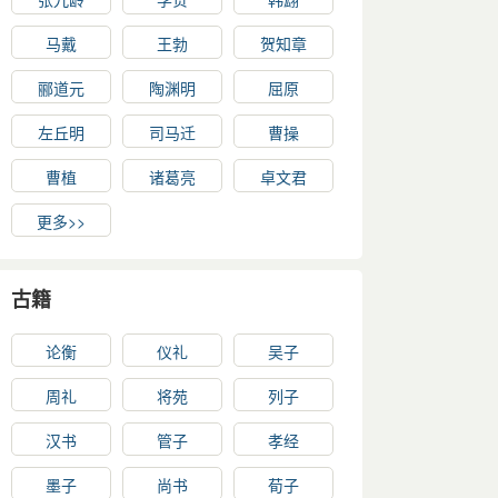
马戴
王勃
贺知章
郦道元
陶渊明
屈原
左丘明
司马迁
曹操
曹植
诸葛亮
卓文君
更多>>
古籍
论衡
仪礼
吴子
周礼
将苑
列子
汉书
管子
孝经
墨子
尚书
荀子