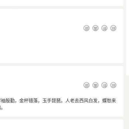
原
繁
译
拼
原
繁
译
拼
翠袖殷勤，金杯错落，玉手琵琶。人老去西风白发，蝶愁来
鸦。