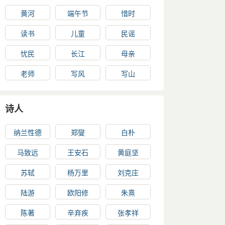
黄河
端午节
惜时
读书
儿童
民谣
忧民
长江
母亲
老师
写风
写山
诗人
纳兰性德
郑燮
白朴
马致远
王安石
黄庭坚
苏轼
杨万里
刘克庄
陆游
欧阳修
朱熹
陈著
辛弃疾
张孝祥