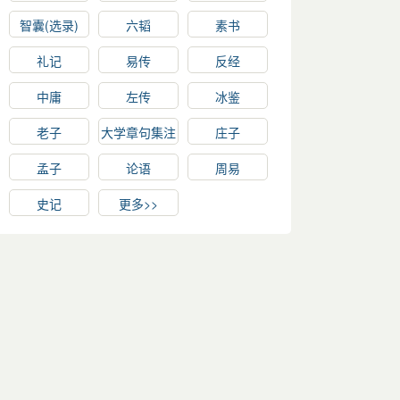
智囊(选录)
六韬
素书
礼记
易传
反经
中庸
左传
冰鉴
老子
大学章句集注
庄子
孟子
论语
周易
史记
更多>>