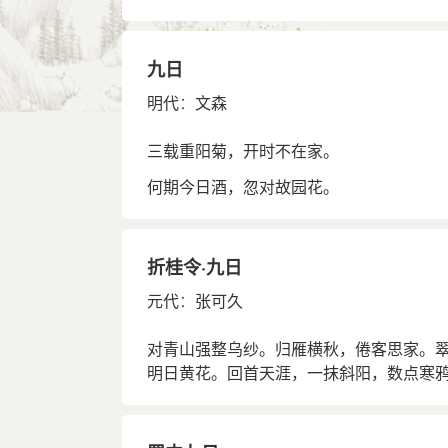
九日
明代
：
文森
三载重阳菊，开时不在家。
何期今日酒，忽对故园花。
折桂令·九日
元代
：
张可久
对青山强整乌纱。归雁横秋，倦客思家。
明日黄花。回首天涯，一抹斜阳，数点寒