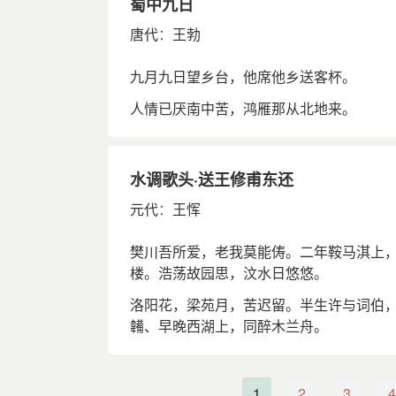
蜀中九日
唐代
：
王勃
九月九日望乡台，他席他乡送客杯。
人情已厌南中苦，鸿雁那从北地来。
水调歌头·送王修甫东还
元代
：
王恽
樊川吾所爱，老我莫能俦。二年鞍马淇上
楼。浩荡故园思，汶水日悠悠。
洛阳花，梁苑月，苦迟留。半生许与词伯
韛、早晚西湖上，同醉木兰舟。
1
2
3
4