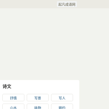
起凡成语网
诗文
抒情
写景
写人
山水
咏物
婉约