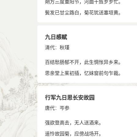
朔方三度重阳节，河曲干旌岁岁忙。
鬓发已甘尘路白，菊花犹送塞垣黄。
九日感赋
清代
：
秋瑾
百结愁肠郁不开，此生惆怅异乡来。
思亲堂上茱初插，忆妹窗前句乍裁。
行军九日思长安故园
唐代
：
岑参
强欲登高去，无人送酒来。
遥怜故园菊，应傍战场开。