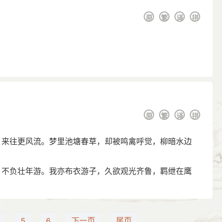
原
繁
译
拼
原
繁
译
拼
，来往更风流。梦里池塘春草，却被鸣禽呼觉，柳暗水边
，不负壮年游。我亦布衣游子，久欲观光齐鲁，羁绁在鹰
5
6
下一页
尾页