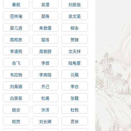
秦观
吴潜
刘辰翁
范仲淹
晏殊
吴文英
晏几道
朱敦儒
柳永
周邦彦
程垓
贺铸
李清照
周敦颐
文天祥
岳飞
李煜
陆龟蒙
韦应物
李商隐
元稹
刘禹锡
齐己
李白
白居易
杜甫
张籍
姚合
许浑
杜牧
皎然
刘长卿
贯休