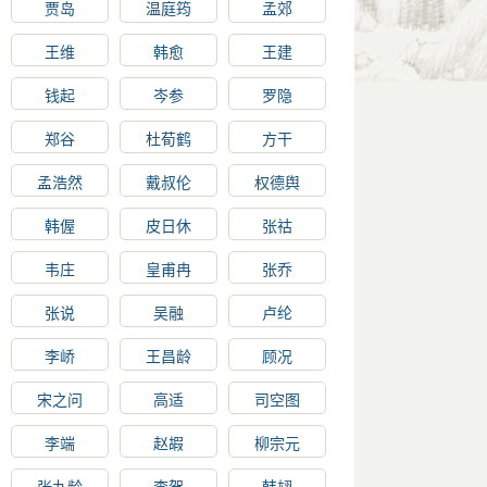
贾岛
温庭筠
孟郊
王维
韩愈
王建
钱起
岑参
罗隐
郑谷
杜荀鹤
方干
孟浩然
戴叔伦
权德舆
韩偓
皮日休
张祜
韦庄
皇甫冉
张乔
张说
吴融
卢纶
李峤
王昌龄
顾况
宋之问
高适
司空图
李端
赵嘏
柳宗元
张九龄
李贺
韩翃