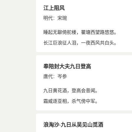
江上阻风
明代
：
宋琬
睡起无聊倚舵楼，瞿塘西望路悠悠。
长江巨浪征人泪，一夜西风共白头。
奉陪封大夫九日登高
唐代
：
岑参
九日黄花酒，登高会昔闻。
霜威逐亚相，杀气傍中军。
浪淘沙·九日从吴见山觅酒