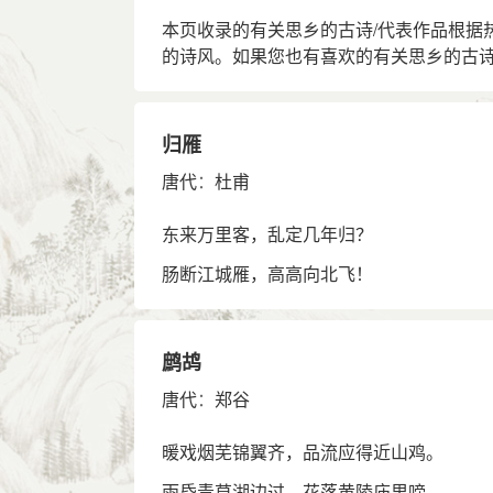
本页收录的有关思乡的古诗/代表作品根据
的诗风。如果您也有喜欢的有关思乡的古
归雁
唐代
：
杜甫
东来万里客，乱定几年归？
肠断江城雁，高高向北飞！
鹧鸪
唐代
：
郑谷
暖戏烟芜锦翼齐，品流应得近山鸡。
雨昏青草湖边过，花落黄陵庙里啼。