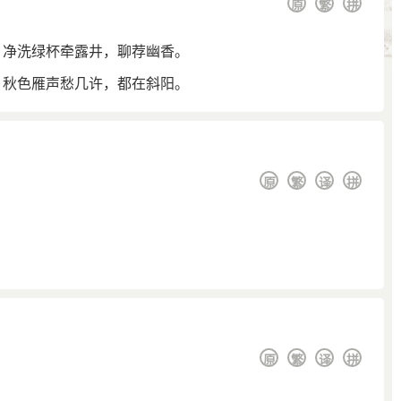
原
繁
拼
。净洗绿杯牵露井，聊荐幽香。
。秋色雁声愁几许，都在斜阳。
原
繁
译
拼
原
繁
译
拼