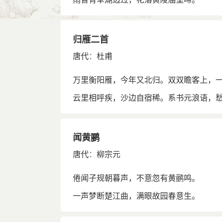
归雁二首
唐代
：
杜甫
万里衡阳雁，今年又北归。双双瞻客上，
云里相呼疾，沙边自宿稀。系书元浪语，
闻黄鹂
唐代
：
柳宗元
倦闻子规朝暮声，不意忽有黄鹂鸣。
一声梦断楚江曲，满眼故园春意生。