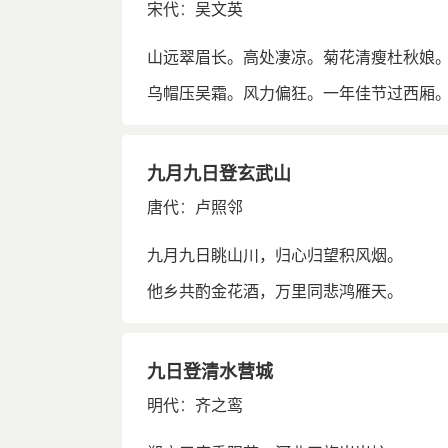
宋代
：
吴文英
山远翠眉长。高处凄凉。菊花清瘦杜秋娘
乌帽压吴霜。风力偏狂。一年佳节过西厢
九月九日登玄武山
唐代
：
卢照邻
九月九日眺山川，归心归望积风烟。
他乡共酌金花酒，万里同悲鸿雁天。
九日登清水营城
明代
：
齐之鸾