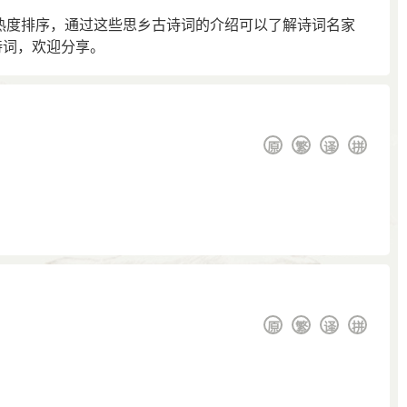
热度排序，通过这些思乡古诗词的介绍可以了解诗词名家
诗词，欢迎分享。
原
繁
译
拼
原
繁
译
拼