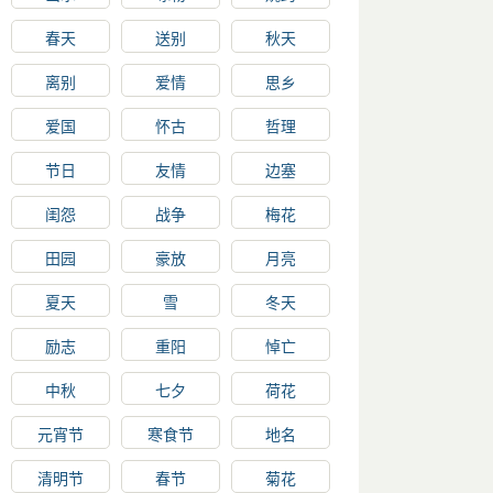
春天
送别
秋天
离别
爱情
思乡
爱国
怀古
哲理
节日
友情
边塞
闺怨
战争
梅花
田园
豪放
月亮
夏天
雪
冬天
励志
重阳
悼亡
中秋
七夕
荷花
元宵节
寒食节
地名
清明节
春节
菊花