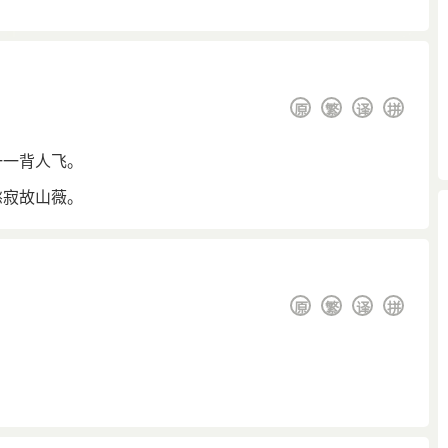
原
繁
译
拼
一一背人飞。
愁寂故山薇。
原
繁
译
拼