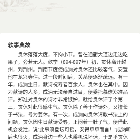
轶事典故
贯休落落大度，不拘小节。曾在通衢大道边走边吃
果子，旁若无人。乾宁（894-897年）初，贯休离开越
州，到荆州。荆南节度使成汭对贯休还比较客气，安置
他在龙兴寺住。过一段时间后，关系便逐渐疏远。有一
年，成汭生日，献诗祝寿者百余人，贯休也在其中。因
为献诗的人多，成汭无法亲自过目，便委托慕僚郑准品
评。郑准对贯休的诗才非常嫉妒，就给贯休评了个第
三，贯休对此很感生气。贯休除了善于作诗外，又擅长
于书法，号为姜休。有一次，成汭向贯休请教书法上的
问题，贯休因生日献诗受辱，正闷着一肚子气，便借此
机会发泄，说“此事须登坛可授，安得草草而言！”成汭听
后也很火，成汭身边一些人也乘机说坏话，于是乎贯休