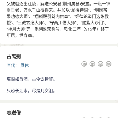
又被驱逐出江陵，解送公安县(荆州属县)安置。一瓶一钵
垂垂老，万水千山得得来。并加以“龙楼待诏”、“明因辨
果功德大师”、“翔麟殿引驾内供奉”、“经律论道门选练教
授”、“三教玄逸大师”、“守两川僧大师”、“赐紫大沙门”、
“禅月大师”等一系列殊荣称号，乾化二年（915年）终于
所居，世寿89。
古离别
原
繁
译
拼
唐代
：
贯休
离恨如旨酒，古今饮皆醉。
只恐长江水，尽是儿女泪。
春送僧