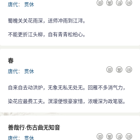
原
繁
译
拼
唐代
：
贯休
蜀魄关关花雨深，送师冲雨到江浔。
不能更折江头柳，自有青青松柏心。
春
原
繁
拼
唐代
：
贯休
自来自去动洪炉，无象无私无处无。回雁不多消气力，
染花应最费工夫。溟濛便恨豪家惜，浓暖深为政笔驱。
善哉行·伤古曲无知音
原
繁
译
拼
唐代
：
贯休