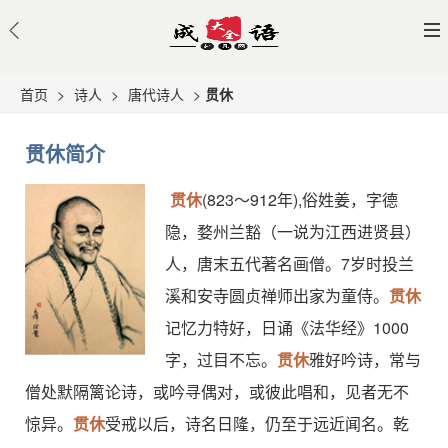
首页
>
诗人
>
唐代诗人
>
贯休
贯休简介
贯休
(823～912年),俗姓姜，字德
隐，婺州兰豁（一说为江西进贤县）
人，唐末五代著名画僧。7岁时投兰
溪和安寺圆贞禅师出家为童侍。
贯休
记忆力特好，日诵《法华经》1000
字，过目不忘。
贯休
雅好吟诗，常与
僧处默隔篱论诗，或吟寻偶对，或彼此唱和，见者无不
惊异。
贯休
受戒以后，诗名日隆，仍至于远近闻名。乾