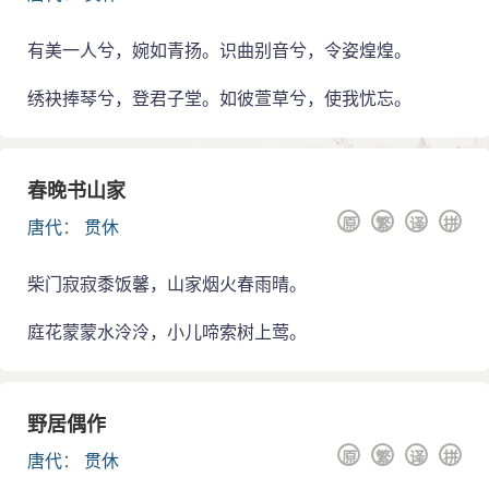
有美一人兮，婉如青扬。识曲别音兮，令姿煌煌。
绣袂捧琴兮，登君子堂。如彼萱草兮，使我忧忘。
春晚书山家
原
繁
译
拼
唐代
：
贯休
柴门寂寂黍饭馨，山家烟火春雨晴。
庭花蒙蒙水泠泠，小儿啼索树上莺。
野居偶作
原
繁
译
拼
唐代
：
贯休