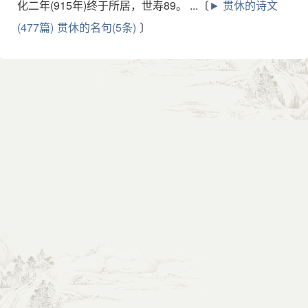
化二年(915年)终于所居，世寿89。 ...〔
► 贯休的诗文
(477篇)
贯休的名句(5条)
〕