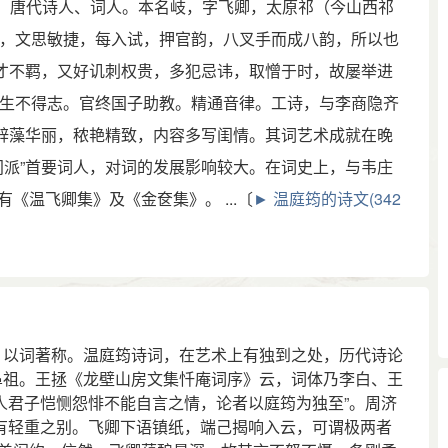
66）唐代诗人、词人。本名岐，字飞卿，太原祁（今山西祁
，文思敏捷，每入试，押官韵，八叉手而成八韵，所以也
恃才不羁，又好讥刺权贵，多犯忌讳，取憎于时，故屡举进
生不得志。官终国子助教。精通音律。工诗，与李商隐齐
诗辞藻华丽，秾艳精致，内容多写闺情。其词艺术成就在晚
间派”首要词人，对词的发展影响较大。在词史上，与韦庄
《温飞卿集》及《金奁集》。 ...〔
► 温庭筠的诗文(342
以词著称。温庭筠诗词，在艺术上有独到之处，历代诗论
鼻祖。王拯《龙壁山房文集忏庵词序》云，词体乃李白、王
人君子恺恻怨悱不能自言之情，论者以庭筠为独至”。周济
有轻重之别。飞卿下语镇纸，端己揭响入云，可谓极两者