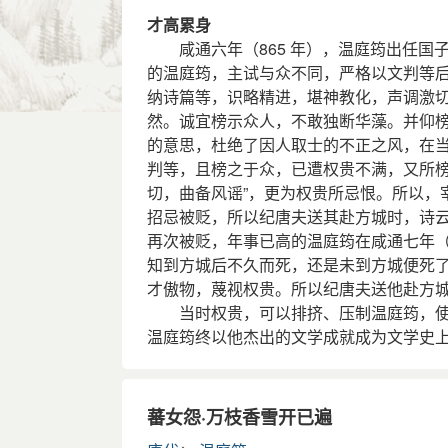
才高累身
咸通六年（865 年），温庭筠出任国
的温庭筠，主试与众不同，严格以文判等后
纳诗篇等，识略精进，堪神教化，声调激
然。诚宜榜示众人，不敢独断华藻。并仰榜
的意思，杜绝了因人取士的不正之风，在
判等，且榜之于众，已遭权贵不满，又所榜
切，曲备风谣”，更为权贵所忌恨。所以，
招忌被贬，所以纪唐夫送其赴方城时，诗云
再次被贬，年事已高的温庭筠在咸通七年（8
知到方城后不久而死，还是未到方城便死
才傲物，蔑视权贵。所以纪唐夫送他赴方城
当时权贵，可以排挤、压制温庭筠，使
温庭筠终以他杰出的文学成就成为文学史
蕃女怨·万枝香雪开已遍