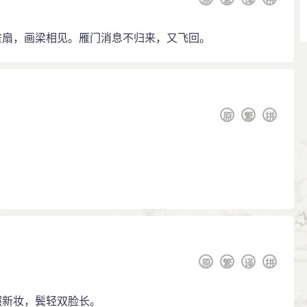
雀扇，画梁相见。雁门消息不归来，又飞回。
原
繁
拼
原
繁
译
拼
照新妆，鬓轻双脸长。