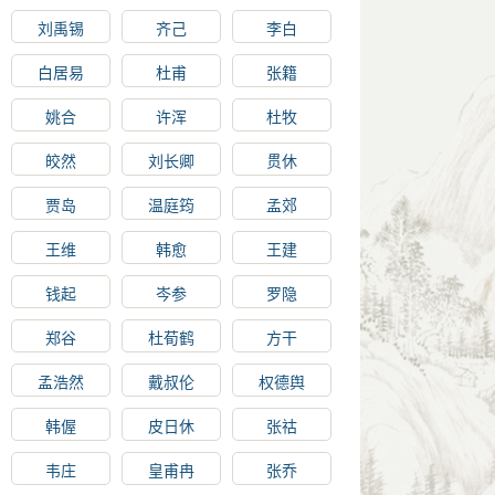
刘禹锡
齐己
李白
白居易
杜甫
张籍
姚合
许浑
杜牧
皎然
刘长卿
贯休
贾岛
温庭筠
孟郊
王维
韩愈
王建
钱起
岑参
罗隐
郑谷
杜荀鹤
方干
孟浩然
戴叔伦
权德舆
韩偓
皮日休
张祜
韦庄
皇甫冉
张乔