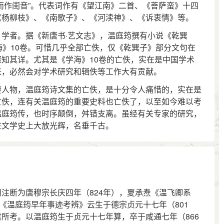
作闺音”。代表词作有《望江南》二首、《菩萨蛮》十四
《杨柳枝》、《南歌子》、《河渎神》、《诉衷情》等。
者。据《新唐书·艺文志》，温庭筠撰有小说《乾巽
海》10卷。可惜几乎全部亡佚，仅《乾巽子》部分文句在
知其详。尤其是《学海》10卷的亡佚，实在是中国学术
来，必然会对学术研究和辑佚等工作大有贡献。
人物，温庭筠诗文集的亡佚，是十分令人痛惜的，实在是
亡佚，连有关温庭筠的重要史料也亡佚了，以至如今难以考
温庭筠传，也时序颠倒，舛错支离。虽经有关专家的研究，
在文学史上大放光辉，名垂千古。
断为唐穆宗长庆四年（824年），夏承焘《温飞卿系
君《温庭筠早年事迹考辨》云生于德宗贞元十七年（801
所考。以温庭筠生于贞元十七年算，卒于咸通七年（866