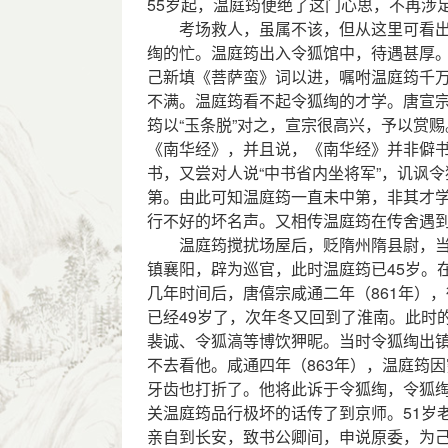
55岁起，温庭筠便绝了这门心思，不再涉
考场救人，虽属不该，但从这里可看出
绹的忙。温庭筠出入令狐馆中，待遇甚厚
己新填《菩萨蛮》词以进，嘱咐温庭筠千
不满。温庭筠看不起令狐绹的才学。唐宣宗
筠以“玉条脱”对之，宣宗很高兴，予以赏赐
《南华经》，并且说，《南华经》并非僻
书，又尝对人说“中书省内坐将军”，讥讽
第。由此可知温庭筠一直未中第，非其才
行不好的坏名声。又相传温庭筠在传舍遇
温庭筠搅扰场屋后，贬隋州隋县尉，当了
镇襄阳，辟为巡官，此时温庭筠已45岁。
几年时间后，唐僖宗咸通二年（861年）
已经49岁了，次年冬又回到了淮南。此时
裴诚、令狐滈等博饮狎昵。当时令狐绹出
不去看他。咸通四年（863年），温庭筠
牙齿也打折了。他将此诉于令狐绹，令狐
关温庭筠品行极坏的话传了到京师。51岁
亲自到长安，致书公卿间，申说原委，为