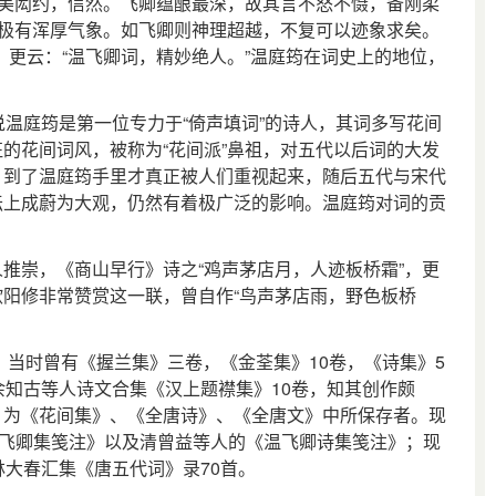
深美闳约，信然。飞卿蕴酿最深，故其言不怒不慑，备刚柔
间极有浑厚气象。如飞卿则神理超越，不复可以迹象求矣。
》更云：“温飞卿词，精妙绝人。”温庭筠在词史上的地位，
温庭筠是第一位专力于“倚声填词”的诗人，其词多写花间
的花间词风，被称为“花间派”鼻祖，对五代以后词的大发
，到了温庭筠手里才真正被人们重视起来，随后五代与宋代
坛上成蔚为大观，仍然有着极广泛的影响。温庭筠对词的贡
崇，《商山早行》诗之“鸡声茅店月，人迹板桥霜”，更
阳修非常赞赏这一联，曾自作“鸟声茅店雨，野色板桥
当时曾有《握兰集》三卷，《金荃集》10卷，《诗集》5
余知古等人诗文合集《汉上题襟集》10卷，知其创作颇
，为《花间集》、《全唐诗》、《全唐文》中所保存者。现
温飞卿集笺注》以及清曾益等人的《温飞卿诗集笺注》；现
林大春汇集《唐五代词》录70首。