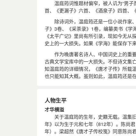
温庭筠词惟题材偏窄，被人讥为“男子而
首、《更漏子》六首、《酒泉子》四首、
除诗词外，温庭筠还是一位小说作家、学
子》3卷、《采茶录》1卷，编纂类书《学
《太平广记》里尚有所引录，现如今无从探
史上的一大损失。如果《学海》能保存下
作为晚唐著名诗人、中国词史上的重要
古典文学宝库中的一大损失。不但诗文集
知温庭筠的详细情况，《唐才子传》所载
也只能知其大概。虽则如此，温庭筠还是
人物生平
才华横溢
关于温庭筠的生年，史籍无载。温集旧注
年》以为生于元和七年（812年）。陈尚
年）。梁超然《唐才子传校笺》同意陈尚君