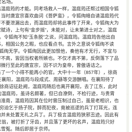
足名场。
温庭筠的才能。同考场救人一样，温庭筠还帮过相国令狐
。当时唐宣宗喜欢曲词《菩萨蛮》，令狐绹暗自请温庭筠代
万不要泄漏出去，而温庭筠却将此事传了开来，令狐绹大为
赋诗，上句有“金步摇”，未能对，让未第进士对之，温庭
。令狐绹不知“玉条脱”之说，问温庭筠。温庭筠告他出自
书，相国公务之暇，也应看点书。言外之意说令狐绹不读
令狐绹无学。令狐绹因此更加恨他，奏他有才无行，不宜与
学不高，皆因当权者所嫉也。不仅才高不第，反倒落下了品
到微行至此的唐宣宗，因不识为皇帝，曾傲语诘之。
一个小得不能再小的官。大中十一年（857年），徐商
在襄阳，温庭筠与段成式、周繇等交游酬唱。在襄阳待了
，徐商诏征赴阙，温庭筠随后也离开襄阳，去了江东，此时
的温庭筠，虽诗名颇著，但已自潦倒，不检行迹，与贵胄
镇淮南，温庭筠因其在位时曾压制过自己，虽是老相识，也
因穷迫乞于扬子院，醉而犯夜，竟被巡逻的兵丁打耳光，连
绹并未处置无礼之兵丁。兵丁极言温庭筠狭邪丑迹。因此有
老翁，被打折了牙齿，并且落了更坏的名声，温庭筠只好
己雪冤。随后即居于京师。