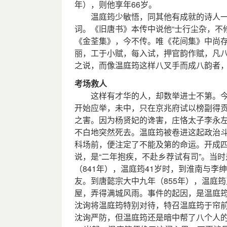
年），则他享年66岁。
温庭筠少敏悟，同其他有成就的诗人一
词。《旧唐书》本传中说他“士行尘杂，不
《金荃集》，今不传。唯《花间集》中尚存
丽，工于小赋，每入试，押官韵作赋，凡八
之说，而像温庭筠这样八叉手而成八韵者
考场救人
这样有才华的人，却数举进士不第。今可
开始应举，未中，只在京兆府试以榜副得
之害。因为杨贤妃的谗害，庄恪太子李永
不白地突然死去。温庭筠被卷进这起政治
科场前，便注定了不能及第的命运。开成
说，是“二年抱疾，不赴乡荐试有司”。当
（841年），温庭筠41岁时，到淮南与
友。到唐懿宗大中九年（855年），温庭
屋，弄得满城风雨。事件的起因，是温庭筠
沈询将温庭筠特别对待，特召温庭筠于帘
沈询严防，但温庭筠还是暗中帮了八个人