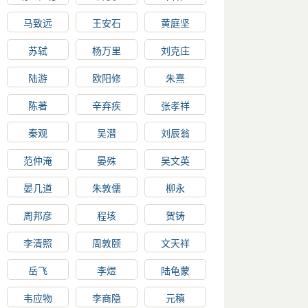
马致远
王安石
黄庭坚
苏轼
杨万里
刘克庄
陆游
欧阳修
朱熹
陈著
辛弃疾
张孝祥
秦观
吴潜
刘辰翁
范仲淹
晏殊
吴文英
晏几道
朱敦儒
柳永
周邦彦
程垓
贺铸
李清照
周敦颐
文天祥
岳飞
李煜
陆龟蒙
韦应物
李商隐
元稹