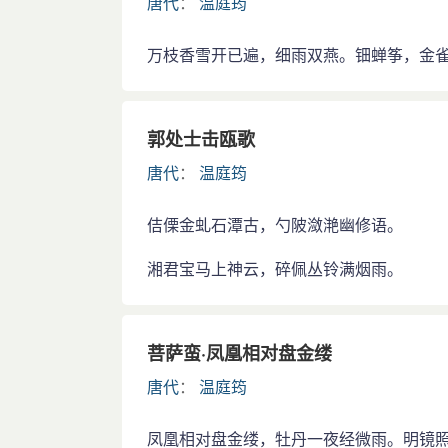
唐代
：
温庭筠
万枝香雪开已遍，细雨双燕。钿蝉筝，金
郭处士击瓯歌
唐代
：
温庭筠
佶傈金虬石潭古，勺陂潋滟幽修语。
湘君宝马上神云，碎佩丛铃满烟雨。
菩萨蛮·凤凰相对盘金缕
唐代
：
温庭筠
凤凰相对盘金缕，牡丹一夜经微雨。明镜