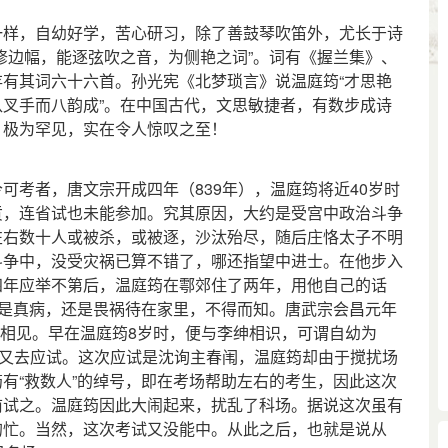
样，自幼好学，苦心研习，除了善鼓琴吹笛外，尤长于诗
修边幅，能逐弦吹之音，为侧艳之词”。词有《握兰集》、
有其词六十六首。孙光宪《北梦琐言》说温庭筠“才思艳
叉手而八韵成”。在中国古代，文思敏捷者，有数步成诗
，极为罕见，实在令人惊叹之至！
考者，唐文宗开成四年（839年），温庭筠将近40岁时
贡，连省试也未能参加。究其原因，大约是受宫中政治斗争
左右数十人或被杀，或被逐，沙汰殆尽，随后庄恪太子不明
斗争中，没受灾祸已算不错了，哪还指望中进士。在他步入
四年应举不第后，温庭筠在鄠郊住了两年，用他自己的话
时是真病，还是畏祸待在家里，不得而知。唐武宗会昌元年
李绅相见。早在温庭筠8岁时，便与李绅相识，可谓自幼为
筠又去应试。这次应试是沈询主春闱，温庭筠却由于搅扰场
有“救数人”的绰号，即在考场帮助左右的考生，因此这次
前试之。温庭筠因此大闹起来，扰乱了科场。据说这次虽有
的忙。当然，这次考试又没能中。从此之后，也就是说从