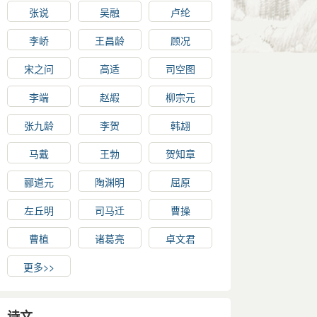
张说
吴融
卢纶
李峤
王昌龄
顾况
宋之问
高适
司空图
李端
赵嘏
柳宗元
张九龄
李贺
韩翃
马戴
王勃
贺知章
郦道元
陶渊明
屈原
左丘明
司马迁
曹操
曹植
诸葛亮
卓文君
更多>>
诗文