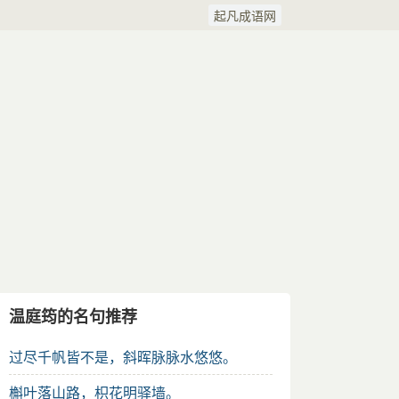
起凡成语网
温庭筠的名句推荐
过尽千帆皆不是，斜晖脉脉水悠悠。
槲叶落山路，枳花明驿墙。