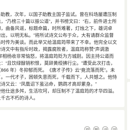
子助教，次年，以国子助教主国子监试。曾在科场屡遭压制
，“乃榜三十篇以振公道”，并书榜文曰：“右，前件进士所
切，曲备风谣，标题命篇，时所难著，灯烛之下，雄词卓
出，以明无私。”将所试诗文公布于众，大有请群众监督
当时传为美谈。而此举又给温庭筠带来了不幸。他完全以文
诗文中有指斥时政，揭露腐败者，温庭筠称赞“声调激
宰相杨收非常恼怒，将温庭筠贬为方城尉。因主持公道而
：“且饮绿醁销积恨，莫辞黄绶拂行尘。”遭受此次打击，
66 年）冬抑郁而死。《唐才子传》云“竟流落而死”。未
了。一代才子，困顿失意而死，千载而下，人共憾之。他恃
诗又云：“凤凰诏下虽沾命，鹦鹉才高却累身。”
他仕途多舛，生活坎坷，却压制不了温庭筠的才华四溢。
上千古不朽的诗人。
原
繁
译
拼