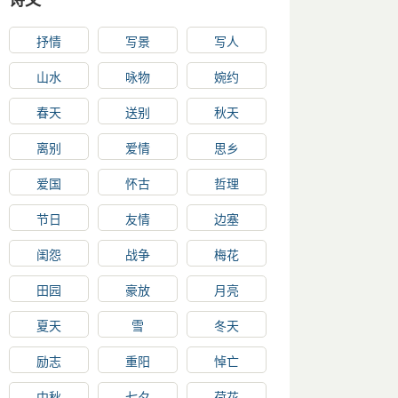
抒情
写景
写人
山水
咏物
婉约
春天
送别
秋天
离别
爱情
思乡
爱国
怀古
哲理
节日
友情
边塞
闺怨
战争
梅花
田园
豪放
月亮
夏天
雪
冬天
励志
重阳
悼亡
中秋
七夕
荷花