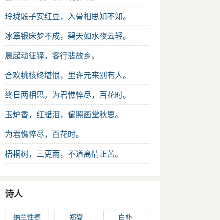
玲珑骰子安红豆，入骨相思知不知。
冰簟银床梦不成，碧天如水夜云轻。
晨起动征铎，客行悲故乡。
合欢桃核终堪恨，里许元来别有人。
终日两相思。为君憔悴尽，百花时。
玉炉香，红蜡泪，偏照画堂秋思。
为君憔悴尽，百花时。
梧桐树，三更雨，不道离情正苦。
诗人
纳兰性德
郑燮
白朴