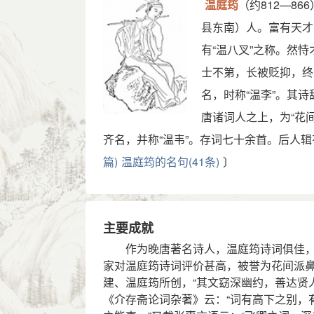
温庭筠
（约812—8
县东南）人。富有天才
有“温八叉”之称。然
士不第，长被贬抑，终
名，时称“温李”。其
唐诸词人之上，为“花
齐名，并称“温韦”。存词七十余首。后人辑有
篇)
温庭筠的名句(41条)
〕
主要成就
作为晚唐著名诗人，温庭筠诗词俱佳，
家对温庭筠诗词评价甚高，被誉为花间派
建、温庭筠所创，“其文窈深幽约，善达贤
《介存斋论词杂著》云：“词有高下之别，