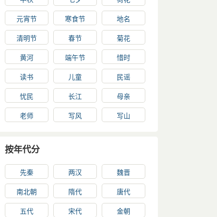
元宵节
寒食节
地名
清明节
春节
菊花
黄河
端午节
惜时
读书
儿童
民谣
忧民
长江
母亲
老师
写风
写山
按年代分
先秦
两汉
魏晋
南北朝
隋代
唐代
五代
宋代
金朝