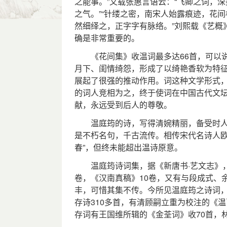
之能事。”又载张惠言语云：“飞卿之词，
之气。”“针缕之密，南宋人始露痕迹，花
然细绎之，正字字有脉络。”刘熙载《艺概
确是非常重要的。
《花间集》收温词最多达66首，可以说
月下、闺情绮怨，形成了以绮艳香软为特征
展起了很强的推动作用。词这种文学形式
的词人竞相为之，终于使词在中国古代文
献，永远受到后人的尊敬。
温庭筠的诗，写得清婉精丽，备受时人推
是不朽名句，千古流传。相传宋代名诗人欧
春”，但终未能超出温诗原意。
温庭筠诗词集，据《新唐书·艺文志》，
卷，《汉南真稿》10卷，又有与段成式、
丰，可惜其集不传。今所见温庭筠之诗词
存诗310多首，有清顾嗣立重为校注的《
存词有王国维所辑的《金荃词》收70首，