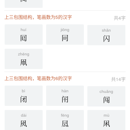
罓
上三包围结构，笔画数为5的汉字
共4字
huí
jiōng
shǎn
囘
冋
闪
zhēng
凧
上三包围结构，笔画数为6的汉字
共14字
bì
hàn
chuǎng
闭
闬
闯
dài
fēng
mù
㶡
凨
凩