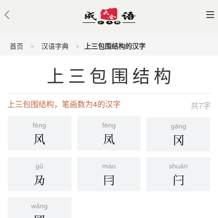
首页
汉语字典
上三包围结构的汉字
上三包围结构
上三包围结构，笔画数为4的汉字
共7字
fēng
fèng
gāng
风
凤
冈
gǔ
mào
shuān
夃
冃
闩
wǎng