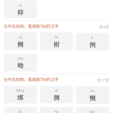
yì
抑
左中右结构，笔画数为8的汉字
共4字
cè
fǔ
lì
侧
拊
例
yōu
呦
左中右结构，笔画数为9的汉字
共17字
bǎng
cè
cè
绑
测
恻
fú
hǔ
kàn