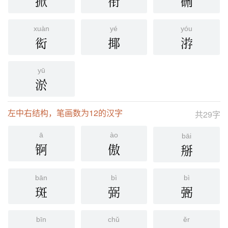
掀
衔
硎
xuàn
yé
yóu
衒
揶
㳺
yū
淤
左中右结构，笔画数为12的汉字
共29字
ā
ào
bāi
锕
傲
掰
bān
bì
bì
斑
弼
弻
bīn
chǔ
ěr