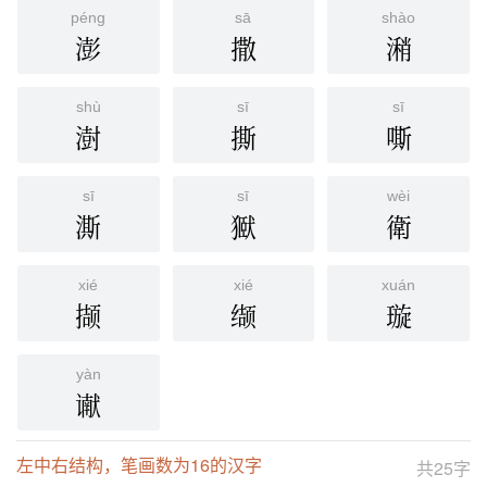
péng
sā
shào
澎
撒
潲
shù
sī
sī
澍
撕
嘶
sī
sī
wèi
澌
㺇
衛
xié
xié
xuán
撷
缬
璇
yàn
谳
左中右结构，笔画数为16的汉字
共25字