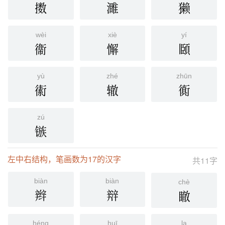
擞
濉
獭
wèi
xiè
yí
衞
懈
頥
yù
zhé
zhūn
䘘
辙
衠
zú
镞
左中右结构，笔画数为17的汉字
共11字
biàn
biàn
chè
辫
㵷
瞮
héng
huī
la