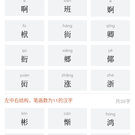
ā
bān
ē
啊
班
婀
fú
háng
qīng
栿
䘕
卿
qú
xiāng
yē
衐
郷
倻
yuàn
zhǎng
zhè
衏
涨
浙
左中右结构，笔画数为11的汉字
共30字
bīn
cán
hóng
彬
惭
鸿