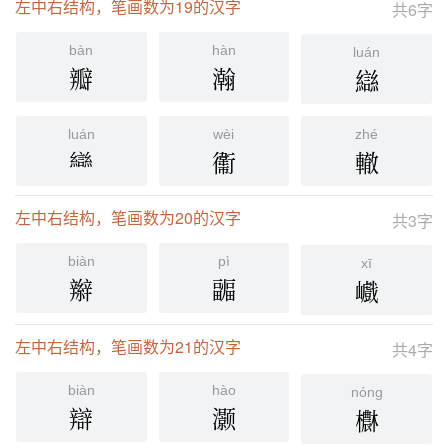
左中右结构，笔画数为19的汉字
共6字
bàn
hàn
luán
瓣
瀚
䜌
luán
wèi
zhé
龻
䘙
轍
左中右结构，笔画数为20的汉字
共3字
biàn
pì
xī
辮
疈
巇
左中右结构，笔画数为21的汉字
共4字
biàn
hào
nóng
辯
灏
欁