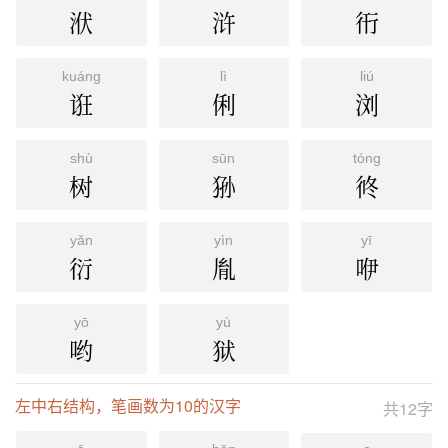
洑
浒
衎
kuáng
lì
liú
诳
俐
浏
shù
sūn
tóng
树
狲
㣠
yǎn
yìn
yī
衍
胤
咿
yō
yù
哟
狱
左中右结构，笔画数为10的汉字
共12字