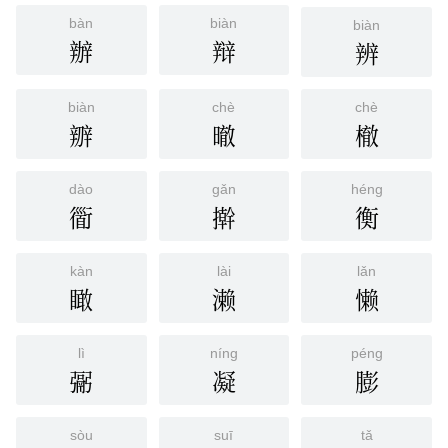
bàn
biàn
biàn
辦
辩
辨
biàn
chè
chè
辧
㬚
㯙
dào
gǎn
héng
衟
擀
衡
kàn
lài
lǎn
瞰
濑
懒
lì
níng
péng
䰜
凝
膨
sòu
suī
tǎ