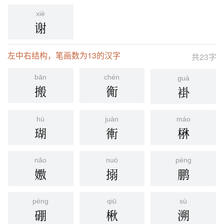
xiè
谢
左中右结构，笔画数为13的汉字
共23字
bān
chén
guà
搬
䚘
褂
hú
juàn
máo
瑚
䡓
楙
nǎo
nuò
péng
嫐
搦
鹏
péng
qiū
sù
硼
楸
溯