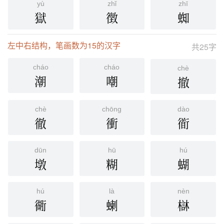
yù
zhǐ
zhī
獄
徴
蜘
左中右结构，笔画数为15的汉字
共25字
cháo
cháo
chè
潮
嘲
撤
chè
chōng
dào
徹
衝
衜
dūn
hū
hú
墩
糊
蝴
hú
là
nèn
衚
蝲
㯎