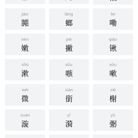
jiào
láng
lei
嘂
螂
嘞
nèn
piē
qiāo
嫩
撇
锹
shù
sǒu
sòu
漱
嗾
嗽
wéi
xián
xiè
㣲
銜
榭
xuán
yī
yǔ
漩
漪
㣃