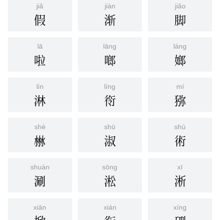
jiǎ
jiàn
jiǎo
假
渐
脚
lā
lāng
láng
啦
啷
嫏
lín
líng
mí
淋
衑
猕
shè
shū
shù
㴇
淑
術
shuàn
sōng
xī
涮
淞
淅
xiān
xián
xíng