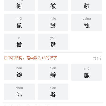
鵆
徽
鞡
méi
niǎo
qiǎng
徾
嬲
镪
xí
yǒu
檄
黝
左中右结构，笔画数为18的汉字
共5字
bān
biǎn
chè
辬
㦚
䒆
chóu
piàn
雠
㸤