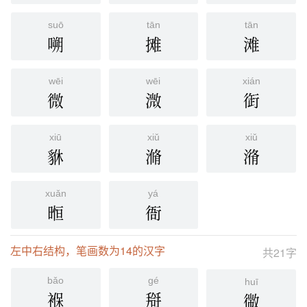
suō
tān
tān
嗍
摊
滩
wēi
wēi
xián
微
溦
衘
xiū
xiǔ
xiǔ
貅
滫
潃
xuǎn
yá
暅
衙
左中右结构，笔画数为14的汉字
共21字
bǎo
gé
huī
褓
搿
幑