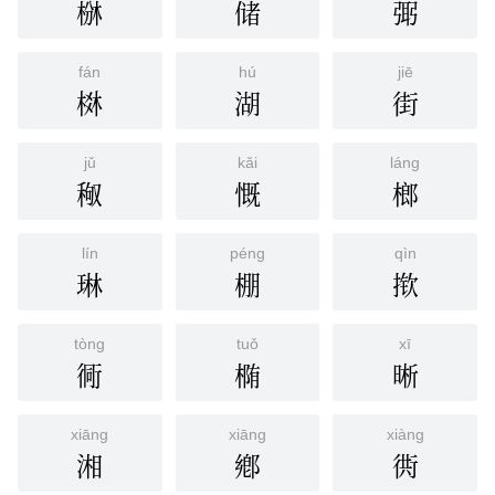
椕
储
㢽
fán
hú
jiē
棥
湖
街
jǔ
kǎi
láng
䅓
慨
榔
lín
péng
qìn
琳
棚
揿
tòng
tuǒ
xī
衕
椭
晰
xiāng
xiāng
xiàng
湘
鄕
衖