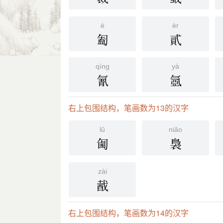
è
èr
㔩
貳
qíng
yà
氰
氬
右上包围结构，笔画数为13的汉字
lǔ
niǎo
㔪
裊
zài
酨
右上包围结构，笔画数为14的汉字