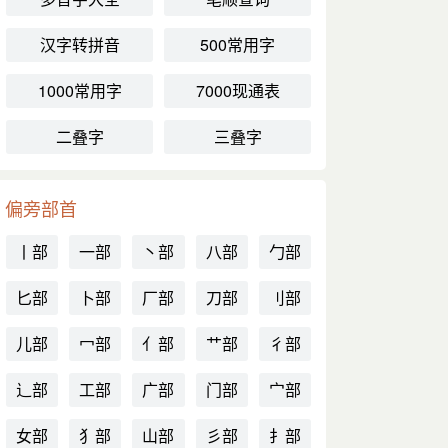
汉字转拼音
500常用字
1000常用字
7000现通表
二叠字
三叠字
偏旁部首
丨部
一部
丶部
八部
勹部
匕部
卜部
厂部
刀部
刂部
儿部
冖部
亻部
艹部
彳部
辶部
工部
广部
门部
宀部
女部
犭部
山部
彡部
扌部