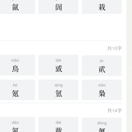
氤
訚
栽
共10字
niǎo
dié
èr
鳥
戜
貮
kè
qīng
xiāo
氪
氫
梟
共14字
dàn
dié
dōng
氮
臷
氭