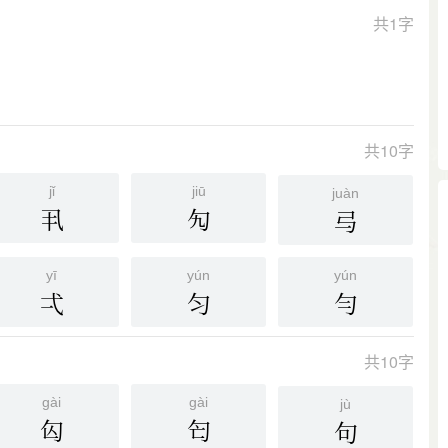
共1字
共10字
jǐ
jiū
juàn
丮
勼
㢧
yī
yún
yún
弌
匀
勻
共10字
gài
gài
jù
匃
匄
句