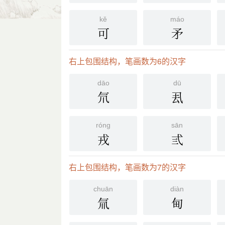
kě
máo
可
矛
右上包围结构，笔画数为6的汉字
dāo
dū
氘
厾
róng
sān
戎
弎
右上包围结构，笔画数为7的汉字
chuān
diàn
氚
甸