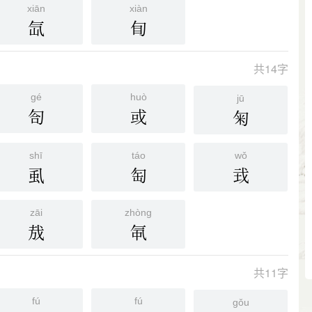
xiān
xiàn
氙
䀏
共14字
gé
huò
jū
匌
或
匊
shī
táo
wǒ
虱
匋
㦱
zāi
zhòng
㦲
㲴
共11字
fú
fú
gǒu