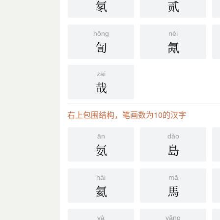
氡
贰
hōng
nèi
訇
氞
zāi
哉
右上包围结构，笔画数为10的汉字
ān
dǎo
氨
島
hài
mǎ
氦
馬
yà
yǎng