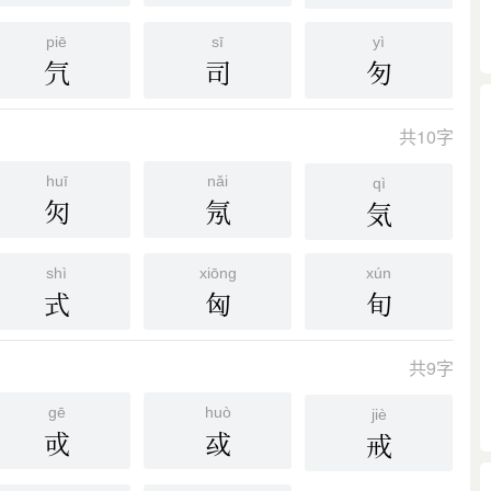
piē
sī
yì
氕
司
匇
共10字
huī
nǎi
qì
灳
氖
気
shì
xiōng
xún
式
匈
旬
共9字
gē
huò
jiè
戓
㦯
戒