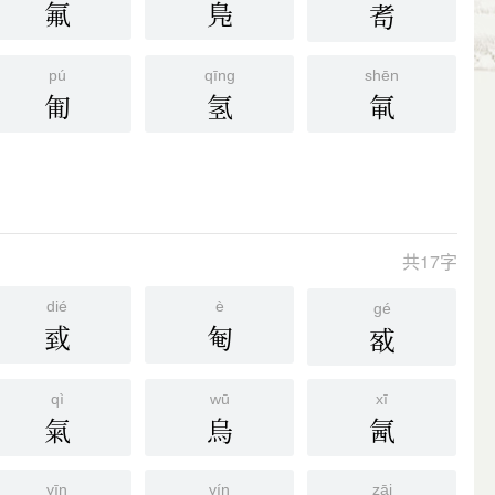
氟
鳬
耉
pú
qīng
shēn
匍
氢
氠
共17字
dié
è
gé
㦶
匎
㦴
qì
wū
xī
氣
烏
氥
yīn
yín
zāi