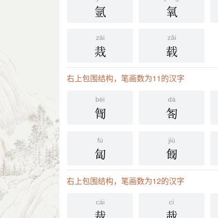
氩
氧
zāi
zǎi
烖
载
右上包围结构，笔画数为11的汉字
bèi
dá
㔨
匒
fú
jiù
匐
匓
右上包围结构，笔画数为12的汉字
cái
cì
裁
蛓