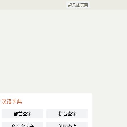
起凡成语网
汉语字典
部首查字
拼音查字
多音字大全
笔顺查询