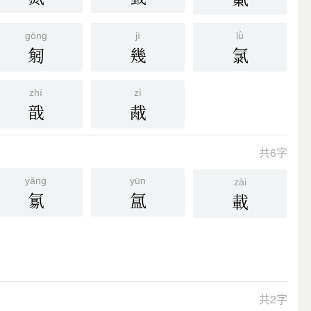
gōng
jī
lǜ
匑
幾
氯
zhí
zì
戠
胾
共6字
yǎng
yūn
zài
氱
氲
載
共2字