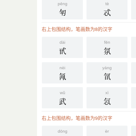
pēng
tè
匉
忒
右上包围结构，笔画数为8的汉字
dài
fēn
甙
氛
nèi
yáng
氝
氜
wǔ
xì
武
忥
右上包围结构，笔画数为9的汉字
dōng
èr