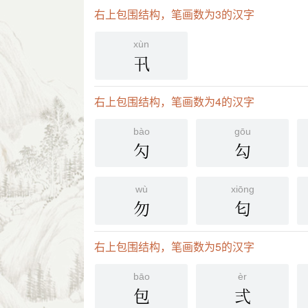
右上包围结构，笔画数为3的汉字
xùn
卂
右上包围结构，笔画数为4的汉字
bào
gōu
勽
勾
wù
xiōng
勿
匂
右上包围结构，笔画数为5的汉字
bāo
èr
包
弍