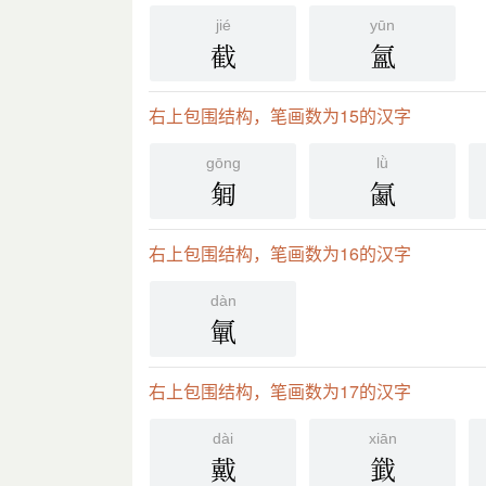
jié
yūn
截
氳
右上包围结构，笔画数为15的汉字
gōng
lǜ
匔
㲶
右上包围结构，笔画数为16的汉字
dàn
㲷
右上包围结构，笔画数为17的汉字
dài
xiān
戴
韱