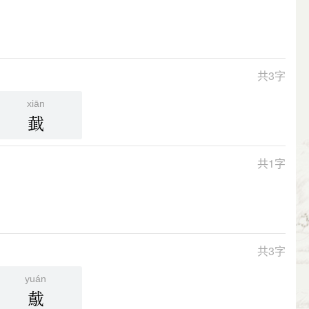
共3字
xiān
韯
共1字
共3字
yuán
䳒